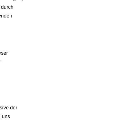
 durch
henden
eser
r
sive der
i uns