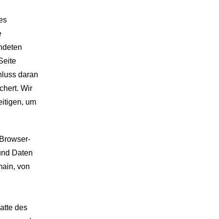
es
e
ndeten
Seite
hluss daran
chert. Wir
eitigen, um
 Browser-
 und Daten
main, von
latte des