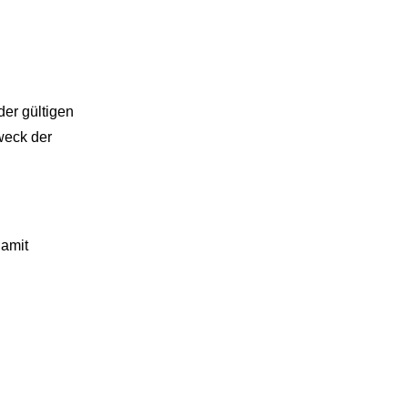
er gültigen
weck der
damit