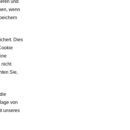
seren und
nnen, wenn
speichern
chert. Dies
Cookie
eine
 nicht
hten Sie,
die
dlage von
it unseres