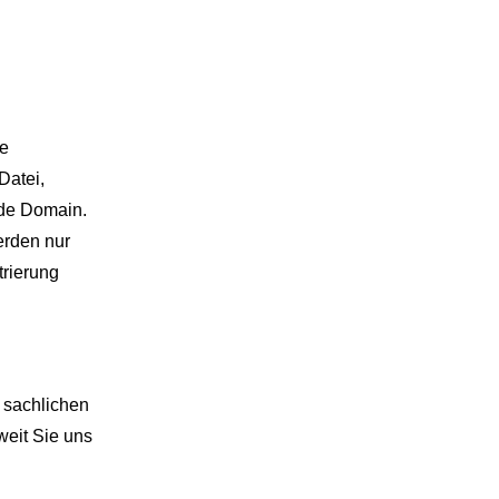
ie
Datei,
nde Domain.
erden nur
trierung
 sachlichen
weit Sie uns