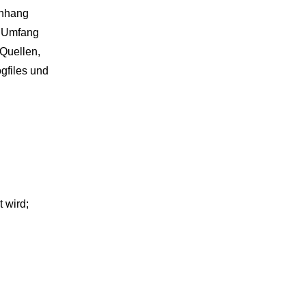
enhang
. Umfang
Quellen,
gfiles und
 wird;