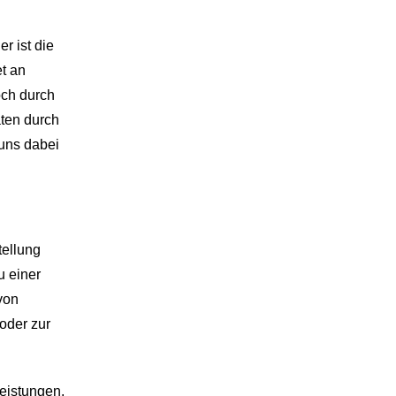
r ist die
et an
och durch
aten durch
 uns dabei
tellung
u einer
von
oder zur
Leistungen,